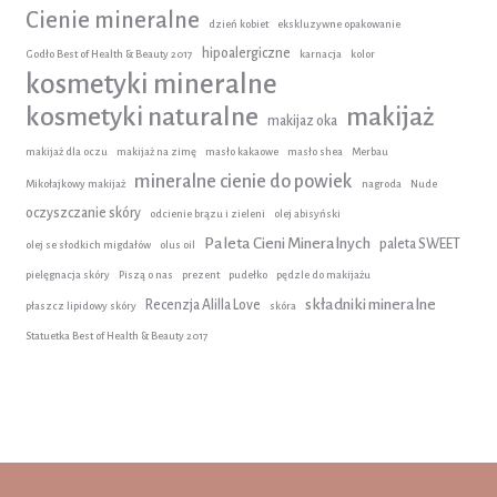
Cienie mineralne
dzień kobiet
ekskluzywne opakowanie
hipoalergiczne
Godło Best of Health & Beauty 2017
karnacja
kolor
kosmetyki mineralne
kosmetyki naturalne
makijaż
makijaz oka
makijaż dla oczu
makijaż na zimę
masło kakaowe
masło shea
Merbau
mineralne cienie do powiek
Mikołajkowy makijaż
nagroda
Nude
oczyszczanie skóry
odcienie brązu i zieleni
olej abisyński
Paleta Cieni Mineralnych
paleta SWEET
olej se słodkich migdałów
olus oil
pielęgnacja skóry
Piszą o nas
prezent
pudełko
pędzle do makijażu
składniki mineralne
Recenzja Alilla Love
płaszcz lipidowy skóry
skóra
Statuetka Best of Health & Beauty 2017