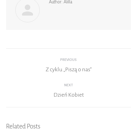
Author:
Alilla
Post
navigation
PREVIOUS
Z cyklu „Piszą o nas”
Previous
post:
NEXT
Dzień Kobiet
Next
post:
Related Posts