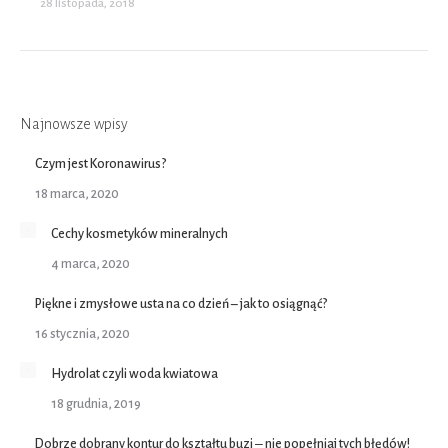
28 listopada, 2018
Najnowsze wpisy
Czym jest Koronawirus?
18 marca, 2020
Cechy kosmetyków mineralnych
4 marca, 2020
Piękne i zmysłowe usta na co dzień – jak to osiągnąć?
16 stycznia, 2020
Hydrolat czyli woda kwiatowa
18 grudnia, 2019
Dobrze dobrany kontur do kształtu buzi ‒ nie popełniaj tych błędów!