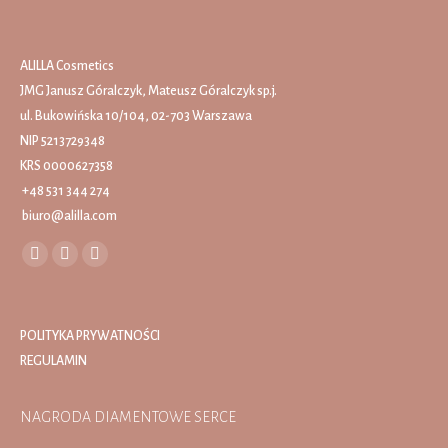
ALILLA Cosmetics
JMG Janusz Góralczyk, Mateusz Góralczyk sp.j.
ul. Bukowińska 10/104, 02-703 Warszawa
NIP 5213729348
KRS 0000627358
+48 531 344 274
biuro@alilla.com
Find us on:
Facebook
Instagram
Mail
page
page
page
opens
opens
opens
POLITYKA PRYWATNOŚCI
in
in
in
REGULAMIN
new
new
new
window
window
window
NAGRODA DIAMENTOWE SERCE