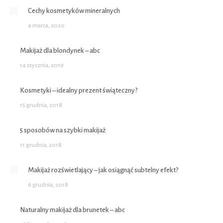
Cechy kosmetyków mineralnych
4 marca, 2020
Makijaż dla blondynek – abc
14 stycznia, 2019
Kosmetyki – idealny prezent świąteczny?
15 grudnia, 2018
5 sposobów na szybki makijaż
11 grudnia, 2018
Makijaż rozświetlający – jak osiągnąć subtelny efekt?
6 grudnia, 2018
Naturalny makijaż dla brunetek – abc