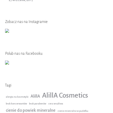
27 września, 2017
Zobacz nas na Instagramie
Polub nas na Facebooku
Tagi
AlillA Cosmetics
AlillA
alergia na kosmetyki
brak konserwantów
brak parabenów
cera wrażliwa
cienie do powiek mineralne
cienie mienralne w pudełku