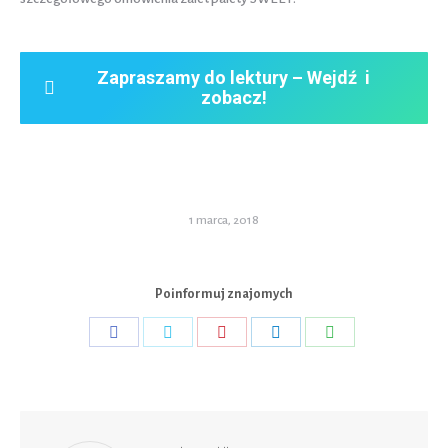
Zapraszamy do lektury – Wejdź i
zobacz!
1 marca, 2018
Poinformuj znajomych
Share
Share
Share
Share
Share
on
on
on
on
on
Facebook
Twitter
Pinterest
LinkedIn
WhatsApp