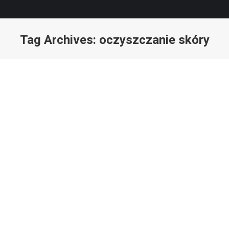
Tag Archives:
oczyszczanie skóry
You are here:
10 naturalnych pomysłów na maseczki do
twarzy
Aktualności
,
Blog
By
Alilla
13 listopada, 2018