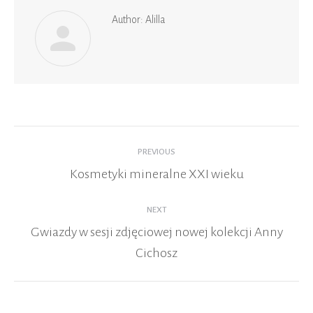
Author:
Alilla
Post
navigation
PREVIOUS
Kosmetyki mineralne XXI wieku
Previous
post:
NEXT
Gwiazdy w sesji zdjęciowej nowej kolekcji Anny
Next
Cichosz
post: