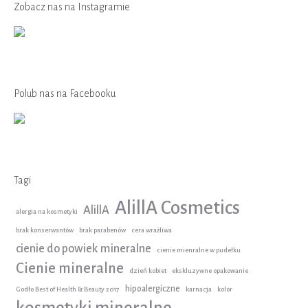
Zobacz nas na Instagramie
Polub nas na Facebooku
Tagi
AlillA Cosmetics
AlillA
alergia na kosmetyki
brak konserwantów
brak parabenów
cera wrażliwa
cienie do powiek mineralne
cienie mienralne w pudełku
Cienie mineralne
dzień kobiet
ekskluzywne opakowanie
hipoalergiczne
Godło Best of Health & Beauty 2017
karnacja
kolor
kosmetyki mineralne