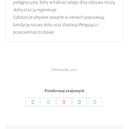
pielęgnacyjny, który w trakcie całego dnia odżywia naszą
skórę oraz ją regeneruje.
Substancje aktywne zawarte w cieniach poprawiają
kondycję naszej skóry oraz działają liftingująco i
przeciwzmarszczkowo.
8 listopada, 2017
Poinformuj znajomych
Share
Share
Share
Share
Share
on
on
on
on
on
Facebook
Twitter
Pinterest
LinkedIn
WhatsApp