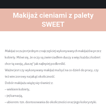
Makijaż cieniami z palety
You are here:
SWEET
Makijaż oczu jest jednym z najczęściej wykonywanych makijażów przez
kobiety. Mówi się, że oczy są zwierciadłem duszy a więc każda z kobiet
chce tą swoją „duszę” jak najlepiej podkreślić.
Ważne jest czy wykonywany makijaż ma być na co dzień do pracy, czy
też wieczorowy na jakąś okoliczność.
Dobór makijażu wiążę się również z:
– wiekiem kobiety,
– jej karnacją,
– ubiorem: tzn. dostosowania do okoliczności oraz jego kolorystyki.