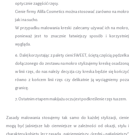
optycznie zagęścić rzęsy.
Cienie firmy Alilla Cosmetics można stosować zarówno na mokro
jak i na sucho.
W przypadku malowania kreski zalecamy używać ich na mokro,
ponieważ jest to znacznie łatwiejszy sposób i korzystniej
wygląda.
6. Dalej korzystając z palety cieni SWEET, ściętą częścią pędzelka
dołączonego do zestawu na mokro stylizujemy kreskę osadzoną
w linii rzęs, do nas należy decyzja czy kreska będzie się kończyć
równo z końcem linii rzęs czy delikatnie ją wyciągniemy poza
granicę.
7. Ostatnim etapem makijażu oczu jest podkreślenie rzęs tuszem.
Zasady malowania stosujemy tak samo do każdej stylizacji, cienie
mogą być jaśniejsze lub ciemniejsze w zależności od okazji, stylu i
charakteru kobiety, lecz zasada „najciemniejszy -średni – najjaśniejszy”