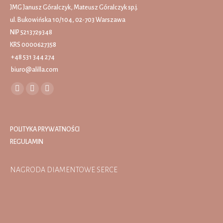
JMG Janusz Góralczyk, Mateusz Góralczyk sp.j.
ul. Bukowińska 10/104, 02-703 Warszawa
NIP 5213729348
KRS 0000627358
+48 531 344 274
biuro@alilla.com
Find us on:
Facebook
Instagram
Mail
page
page
page
opens
opens
opens
POLITYKA PRYWATNOŚCI
in
in
in
REGULAMIN
new
new
new
window
window
window
NAGRODA DIAMENTOWE SERCE