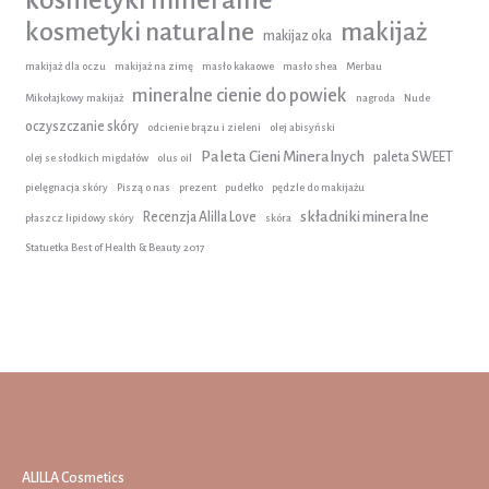
kosmetyki naturalne
makijaż
makijaz oka
makijaż dla oczu
makijaż na zimę
masło kakaowe
masło shea
Merbau
mineralne cienie do powiek
Mikołajkowy makijaż
nagroda
Nude
oczyszczanie skóry
odcienie brązu i zieleni
olej abisyński
Paleta Cieni Mineralnych
paleta SWEET
olej se słodkich migdałów
olus oil
pielęgnacja skóry
Piszą o nas
prezent
pudełko
pędzle do makijażu
składniki mineralne
Recenzja Alilla Love
płaszcz lipidowy skóry
skóra
Statuetka Best of Health & Beauty 2017
ALILLA Cosmetics