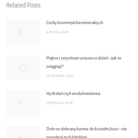
Related Posts
Cechy kosmetyków mineralnych
4 marca, 2020
Piękne i zmysłowe usta na co dzień – jak to
osiągnąć?
16 stycznia, 2020
Hydrolat czyli woda kwiatowa
18 grudnia, 2019
Dobrze dobrany kontur do kształtu buzi ‒ nie
popełniaj tych błędów!