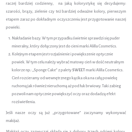
raczej bardziej codzienny, na jaką kolorystykę się decydujemy:
szarości, brązy, zielenie czy też bardziej odważne kolory, pierwszym
etapem zaraz po dokładnym oczyszczeniu jest przygotowanie naszej
powieki.
Nakładanie bazy. W tym przypadku świetnie sprawdzi się puder
mineralny, który dołączony jest do cieni marki Alilla Cosmetics.
Kolejnym etapem jest rozjaśnienie i powiększenie optycznie
powiek. W tym celu należy wybrać matowy cień w dość neutralnym
kolorze np.: „Sponge Cake” z palety
SWEET
marki Alilla Cosmetics.
Cień rozcieramy od wewnętrznego kącika oka na całą powiekę
ruchomą jak również nieruchomą aż pod łuk brwiowy. Taki zabieg
pozwoli nam optycznie powiększyć oczy oraz dodadzą efekt
rozświetlenia.
Jeśli nasze oczy są już „przygotowane” zaczynamy wykonywać
makijaż.
Makijaż oczu zazwyczaj składa się z doboru trzech odcieni koloru,